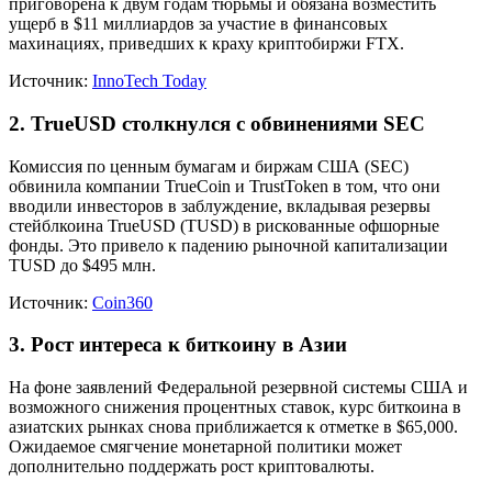
приговорена к двум годам тюрьмы и обязана возместить
ущерб в $11 миллиардов за участие в финансовых
махинациях, приведших к краху криптобиржи FTX.
Источник:
InnoTech Today
2. TrueUSD столкнулся с обвинениями SEC
Комиссия по ценным бумагам и биржам США (SEC)
обвинила компании TrueCoin и TrustToken в том, что они
вводили инвесторов в заблуждение, вкладывая резервы
стейблкоина TrueUSD (TUSD) в рискованные офшорные
фонды. Это привело к падению рыночной капитализации
TUSD до $495 млн.
Источник:
Coin360
3. Рост интереса к биткоину в Азии
На фоне заявлений Федеральной резервной системы США и
возможного снижения процентных ставок, курс биткоина в
азиатских рынках снова приближается к отметке в $65,000.
Ожидаемое смягчение монетарной политики может
дополнительно поддержать рост криптовалюты.