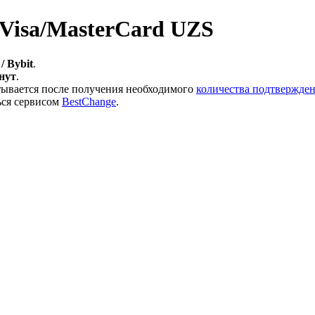
Visa/MasterCard UZS
/ Bybit
.
инут
.
тывается после получения необходимого
количества подтвержден
ься сервисом
BestChange
.