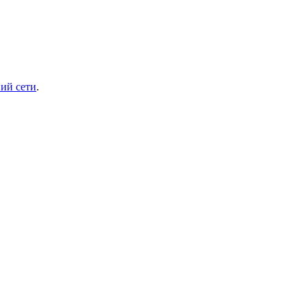
ий сети
.