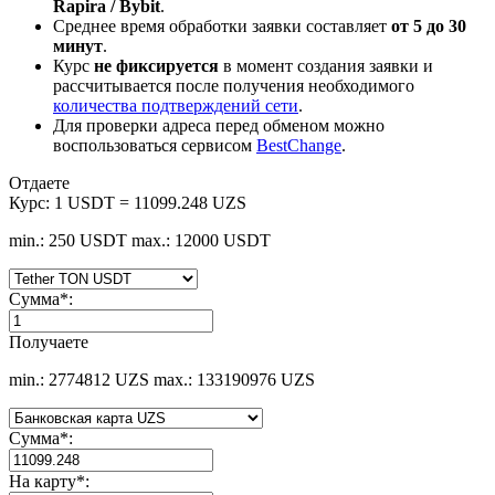
Rapira / Bybit
.
Среднее время обработки заявки составляет
от 5 до 30
минут
.
Курс
не фиксируется
в момент создания заявки и
рассчитывается после получения необходимого
количества подтверждений сети
.
Для проверки адреса перед обменом можно
воспользоваться сервисом
BestChange
.
Отдаете
Курс:
1 USDT = 11099.248 UZS
min.: 250 USDT
max.: 12000 USDT
Сумма
*
:
Получаете
min.: 2774812 UZS
max.: 133190976 UZS
Сумма
*
:
На карту
*
: