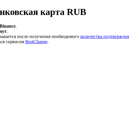
анковская карта RUB
 Binance
.
инут
.
тывается после получения необходимого
количества подтвержден
ься сервисом
BestChange
.