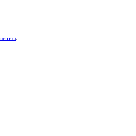
ий сети
.