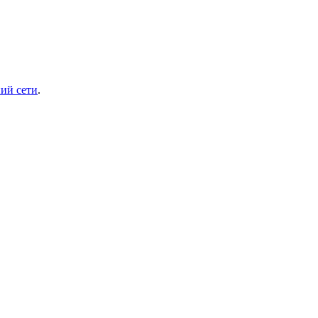
ий сети
.