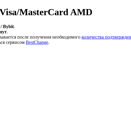
 Visa/MasterCard AMD
/ Bybit
.
инут
.
тывается после получения необходимого
количества подтвержден
ься сервисом
BestChange
.