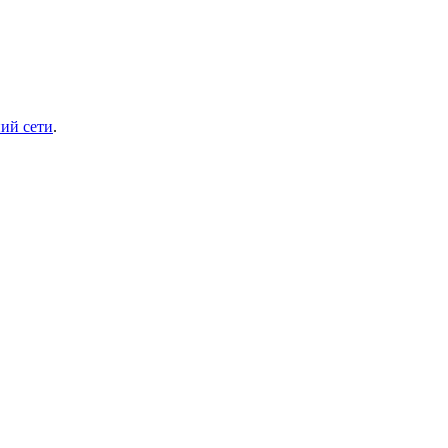
ий сети
.