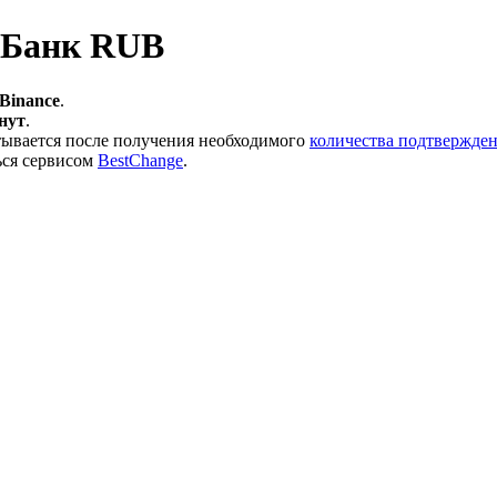
 Банк RUB
 Binance
.
инут
.
тывается после получения необходимого
количества подтвержден
ься сервисом
BestChange
.