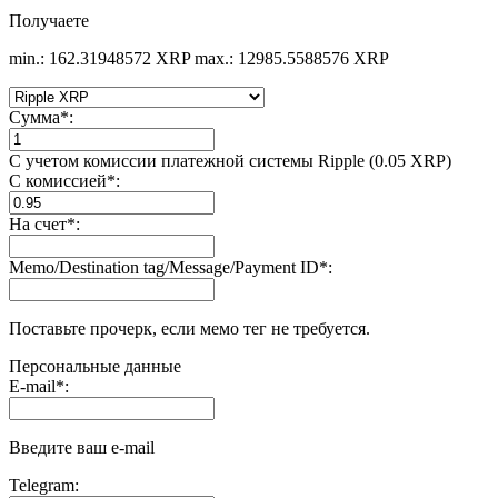
Получаете
min.: 162.31948572 XRP
max.: 12985.5588576 XRP
Сумма
*
:
С учетом комиссии платежной системы Ripple (0.05 XRP)
С комиссией
*
:
На счет
*
:
Memo/Destination tag/Message/Payment ID
*
:
Поставьте прочерк, если мемо тег не требуется.
Персональные данные
E-mail
*
:
Введите ваш e-mail
Telegram: