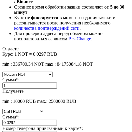
/ Binance
.
Среднее время обработки заявки составляет
от 5 до 30
минут
.
Курс
не фиксируется
в момент создания заявки и
рассчитывается после получения необходимого
количества подтверждений сети
.
Для проверки адреса перед обменом можно
воспользоваться сервисом
BestChange
.
Отдаете
Курс:
1 NOT = 0.0297 RUB
min.: 336700.34 NOT
max.: 84175084.18 NOT
Сумма
*
:
Получаете
min.: 10000 RUB
max.: 2500000 RUB
Сумма
*
:
Номер телефона привязанный к карте
*
: