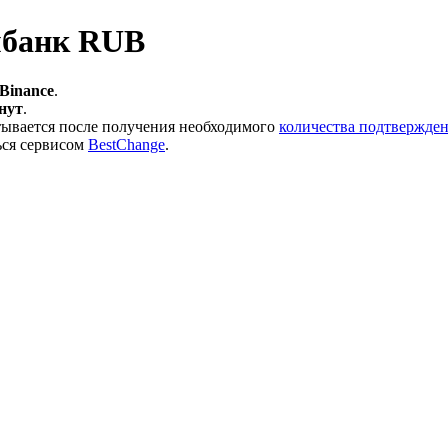
мбанк RUB
 Binance
.
инут
.
тывается после получения необходимого
количества подтвержден
ься сервисом
BestChange
.