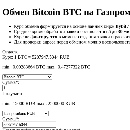
Обмен Bitcoin BTC на Газпро
Курс обмена формируется на основе данных бирж
Bybit /
Среднее время обработки заявки составляет
от 5 до 30 м
Курс
не фиксируется
в момент создания заявки и рассчи
Для проверки адреса перед обменом можно воспользоват
Отдаете
Курс:
1 BTC = 5287947.5344 RUB
min.: 0.00283664 BTC
max.: 0.47277322 BTC
Сумма
*
:
Получаете
min.: 15000 RUB
max.: 2500000 RUB
Сумма
*
: