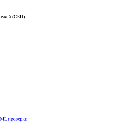
тежей (СБП)
ML проверки