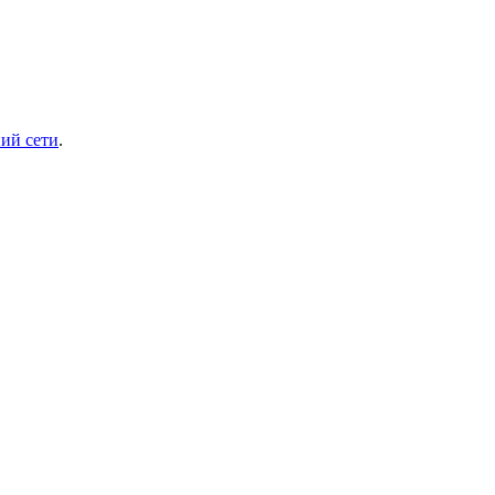
ий сети
.