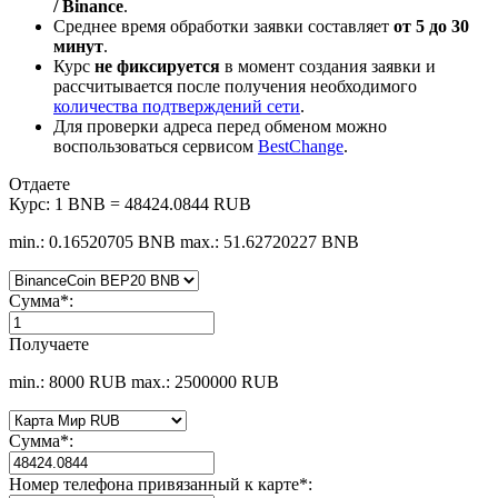
/ Binance
.
Среднее время обработки заявки составляет
от 5 до 30
минут
.
Курс
не фиксируется
в момент создания заявки и
рассчитывается после получения необходимого
количества подтверждений сети
.
Для проверки адреса перед обменом можно
воспользоваться сервисом
BestChange
.
Отдаете
Курс:
1 BNB = 48424.0844 RUB
min.: 0.16520705 BNB
max.: 51.62720227 BNB
Сумма
*
:
Получаете
min.: 8000 RUB
max.: 2500000 RUB
Сумма
*
:
Номер телефона привязанный к карте
*
: