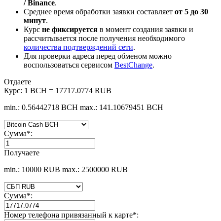
/ Binance
.
Среднее время обработки заявки составляет
от 5 до 30
минут
.
Курс
не фиксируется
в момент создания заявки и
рассчитывается после получения необходимого
количества подтверждений сети
.
Для проверки адреса перед обменом можно
воспользоваться сервисом
BestChange
.
Отдаете
Курс:
1 BCH = 17717.0774 RUB
min.: 0.56442718 BCH
max.: 141.10679451 BCH
Сумма
*
:
Получаете
min.: 10000 RUB
max.: 2500000 RUB
Сумма
*
:
Номер телефона привязанный к карте
*
: